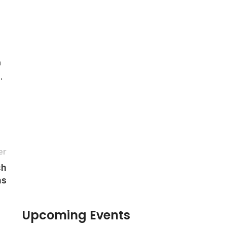
n
.
er
ch
ns
Upcoming Events