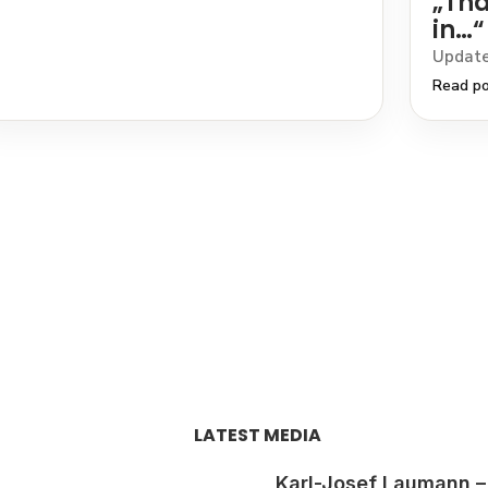
„Tha
in…“
Update
Read p
LATEST MEDIA
Karl-Josef Laumann –