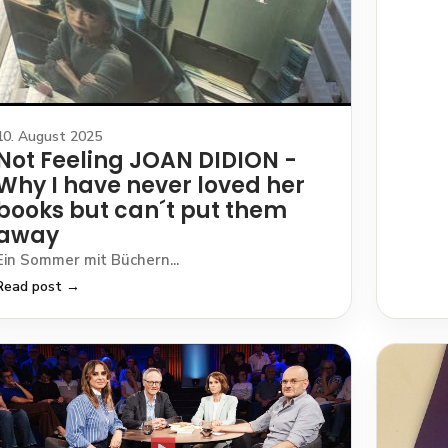
10. August 2025
Not Feeling JOAN DIDION -
Why I have never loved her
books but can´t put them
away
Ein Sommer mit Büchern...
Read post →