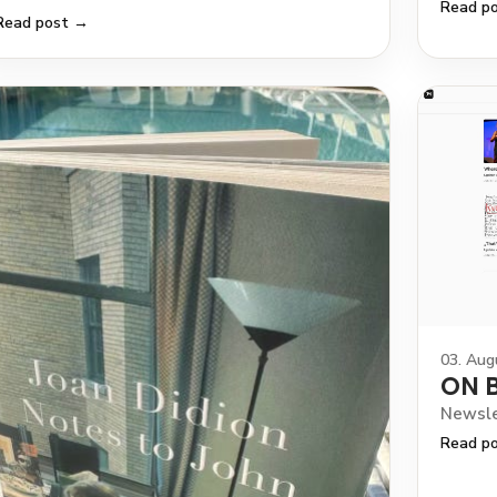
Read p
Read post →
03. Aug
ON 
Newsle
Read p