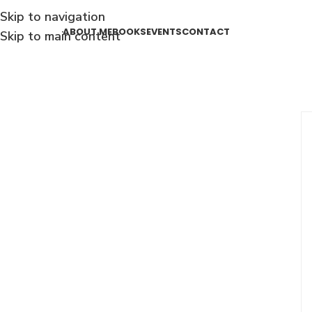
Skip to navigation
ABOUT ME
BOOKS
EVENTS
CONTACT
Skip to main content