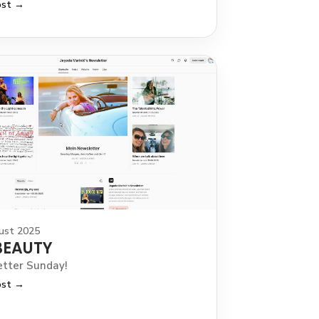
ost →
ust 2025
BEAUTY
tter Sunday!
ost →