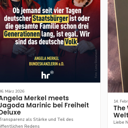
06. März 2026
Angela Merkel meets
14. Feb
Jagoda Marinic bei Freiheit
The 
Deluxe
Wel
Transparenz als Stärke und Teil des
Liebe 
öffentlichen Redens