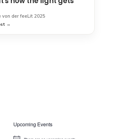
t's how the light gets
 von der feeLit 2025
ost →
Upcoming Events