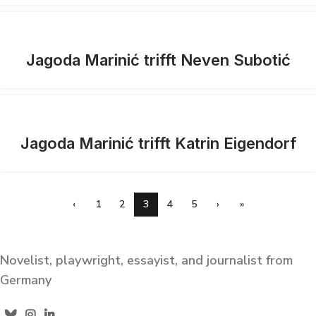
Jagoda Marinić trifft Neven Subotić
Jagoda Marinić trifft Katrin Eigendorf
‹
1
2
3
4
5
›
»
Novelist, playwright, essayist, and journalist from
Germany